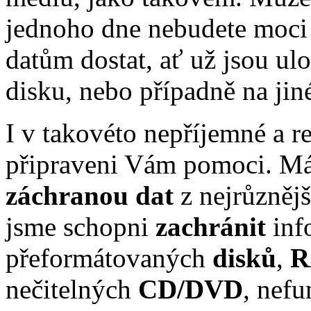
jednoho dne nebudete moci
datům dostat, ať už jsou 
disku, nebo případně na ji
I v takovéto nepříjemné a r
připraveni Vám pomoci. 
záchranou dat
z nejrůznějš
jsme schopni
zachránit
inf
přeformátovaných
disků
,
R
nečitelných
CD/DVD
, nef