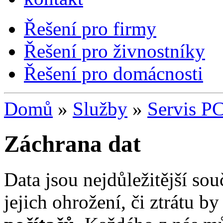
Řešení pro firmy
Řešení pro živnostníky
Řešení pro domácnosti
Domů
»
Služby
»
Servis P
Záchrana dat
Data jsou nejdůležitější so
jejich ohrožení, či ztrátu b