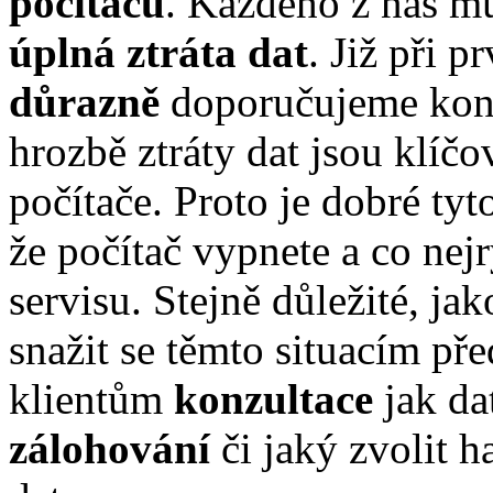
počítačů
. Každého z nás mů
úplná ztráta dat
. Již při 
důrazně
doporučujeme kon
hrozbě ztráty dat jsou klíčo
počítače. Proto je dobré tyt
že počítač vypnete a co nej
servisu. Stejně důležité, jak
snažit se těmto situacím př
klientům
konzultace
jak da
zálohování
či jaký zvolit h