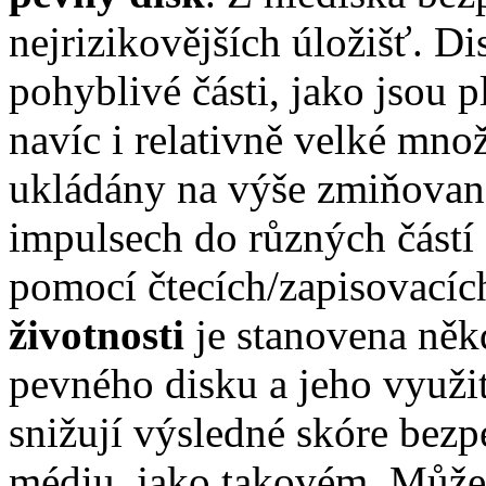
nejrizikovějších úložišť. Di
pohyblivé části, jako jsou p
navíc i relativně velké mno
ukládány na výše zmiňovan
impulsech do různých částí
pomocí čtecích/zapisovacíc
životnosti
je stanovena ně
pevného disku a jeho využit
snižují výsledné skóre bezp
médiu, jako takovém. Může t