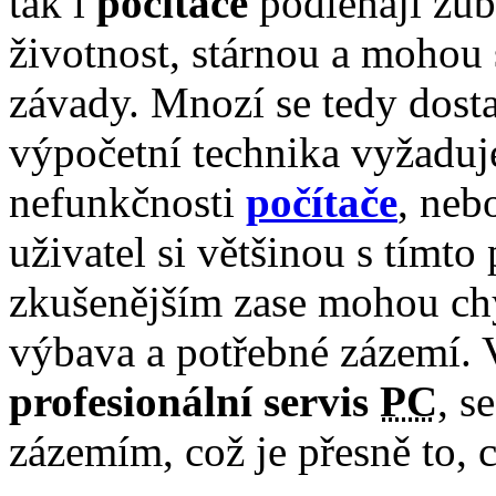
tak i
počítače
podléhají zub
životnost, stárnou a mohou 
závady. Mnozí se tedy dosta
výpočetní technika vyžadu
nefunkčnosti
počítače
, neb
uživatel si většinou s tímt
zkušenějším zase mohou chyb
výbava a potřebné zázemí. V
profesionální servis
PC
, s
zázemím, což je přesně to, c