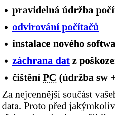
pravidelná údržba poč
odvirování počítačů
instalace nového softw
záchrana dat
z poškoze
čištění
PC
(údržba sw + 
Za nejcennější součást vaš
data. Proto před jakýmkoli