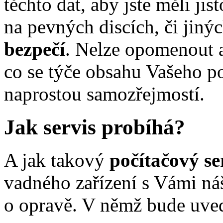
těchto dat, aby jste měli jis
na pevných discích, či jiný
bezpečí
. Nelze opomenout an
co se týče obsahu Vašeho p
naprostou samozřejmostí.
Jak servis probíhá?
A jak takový
počítačový se
vadného zařízení s Vámi náš
o opravě. V němž bude uve