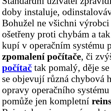
Standardní uživatel zpravid
doby instaluje, odinstalová
Bohužel ne všichni výrobci 
ošetřeny proti chybám a ta
kupí v operačním systému p
zpomalení počítače
, či zv
počítač
tak pomalý, děje se
se objevují různá chybová h
opravy operačního systému
pomůže jen kompletní
rein