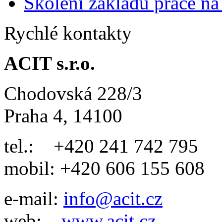
Školení základů práce n
Rychlé kontakty
ACIT s.r.o.
Chodovská 228/3
Praha 4, 14100
tel.: +420 241 742 795
mobil: +420 606 155 608
e-mail:
info@acit.cz
web:
www.acit.cz